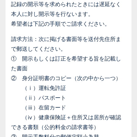
記録の開示等を求められたときには遅延なく
本人に対し開示等を行ないます。
希望者は下記の手順でご請求ください。
請求方法：次に掲げる書面等を送付先住所ま
で郵送してください。
① 開示もしくは訂正を希望する旨を記載し
た書面
② 身分証明書のコピー（次の中から一つ）
（ⅰ）運転免許証
（ⅱ）パスポート
（ⅲ）在留カード
（ⅳ）健康保険証＋住所又は居所が確認
できる書類（公的料金の請求書等）